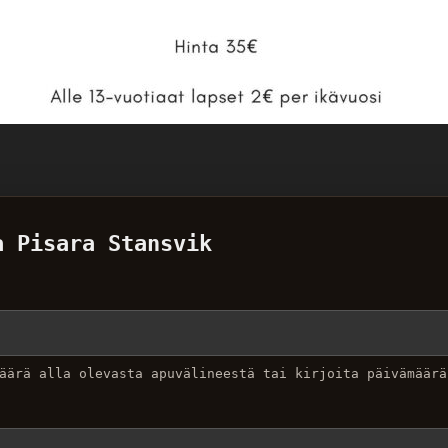
a Pisara Stansvik
äärä alla olevasta apuvälineestä tai kirjoita päivämäärä