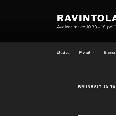
Siirry
sisältöön
RAVINTOL
Avoinna ma-to 10.30 – 18, pe 10.
Etusivu
Menut
Brunss
BRUNSSIT JA T