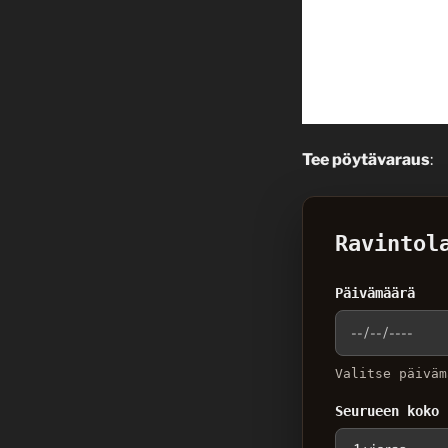
Tee pöytävaraus
:
Ravintol
Päivämäärä
Valitse päiväm
Seurueen koko