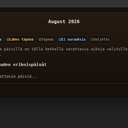
August 2026
a
Lähes täynnä
Täynnä
Ei varauksia
Suljettu
a päivillä on tällä hetkellä varattavia aikoja valitulle
.
auden erikoispäivät
attavia päiviä...