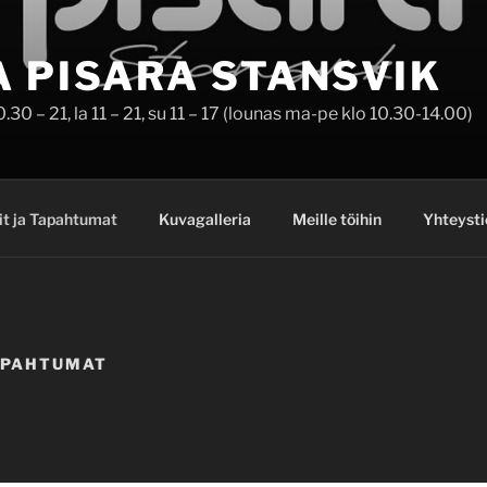
A PISARA STANSVIK
30 – 21, la 11 – 21, su 11 – 17 (lounas ma-pe klo 10.30-14.00)
it ja Tapahtumat
Kuvagalleria
Meille töihin
Yhteysti
APAHTUMAT