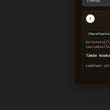
Varattaviss
Korostetuill
seuruekoolle
Tämän kuuk
Ladataan var