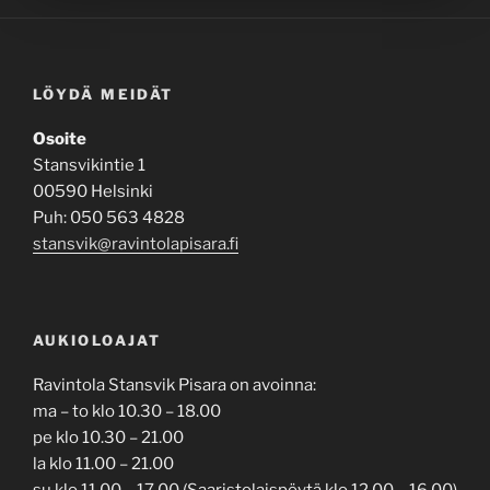
LÖYDÄ MEIDÄT
Osoite
Stansvikintie 1
00590 Helsinki
Puh: 050 563 4828
stansvik@ravintolapisara.fi
AUKIOLOAJAT
Ravintola Stansvik Pisara on avoinna:
ma – to klo 10.30 – 18.00
pe klo 10.30 – 21.00
la klo 11.00 – 21.00
su klo 11.00 – 17.00 (Saaristolaispöytä klo 12.00 – 16.00)