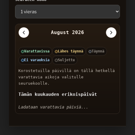
August 2026
Varattavissa
Lähes täynnä
Täynnä
Ei varauksia
Suljettu
Korostetuilla päivillä on tällä hetkellä
varattavia aikoja valitulle
seuruekoolle.
Tämän kuukauden erikoispäivät
Ladataan varattavia päiviä...