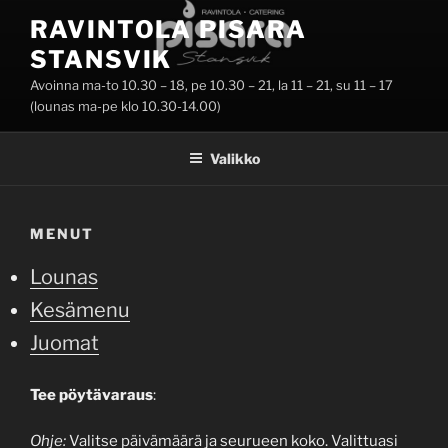
Siirry
RAVINTOLA PISARA
sisältöön
STANSVIK
Avoinna ma-to 10.30 – 18, pe 10.30 – 21, la 11 – 21, su 11 – 17
(lounas ma-pe klo 10.30-14.00)
Valikko
MENUT
Lounas
Kesämenu
Juomat
Tee pöytävaraus
:
Ohje:
Valitse päivämäärä ja seurueen koko. Valittuasi