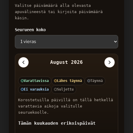
Valitse päivämäärä alla olevasta
apuvälineestä tai kirjoita päivämäärä
käsin.
Seurueen koko
August 2026
Varattavissa
Lähes täynnä
Täynnä
Ei varauksia
Suljettu
Korostetuilla päivillä on tällä hetkellä
varattavia aikoja valitulle
seuruekoolle.
Tämän kuukauden erikoispäivät