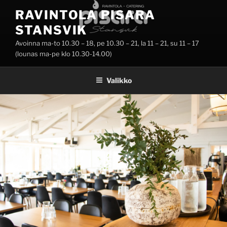
Siirry
RAVINTOLA PISARA
sisältöön
STANSVIK
Avoinna ma-to 10.30 – 18, pe 10.30 – 21, la 11 – 21, su 11 – 17
(lounas ma-pe klo 10.30-14.00)
Valikko